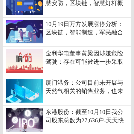
慧安防，区块链，智慧灯杆概
念热股-每日速递
10月19日万方发展涨停分析：
区块链，智能制造，军民融合
概念热股-世界即时
金利华电董事黄梁因涉嫌危险
驾驶：存在可能被进一步采取
刑事强制措施-世界快资讯
厦门港务：公司目前未开展与
天然气相关的销售业务，也未
开展与天然气相关的散杂货码
头装卸业务-当前视讯
东港股份：截至10月10日我公
司股东总数为27,636户-天天快
资讯