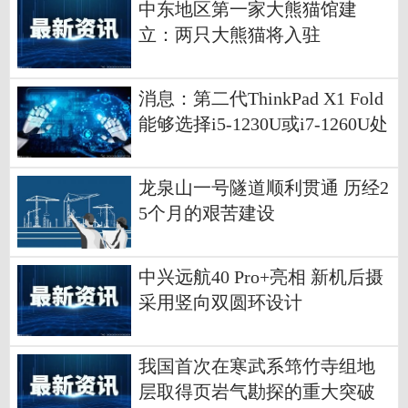
中东地区第一家大熊猫馆建
立：两只大熊猫将入驻
消息：第二代ThinkPad X1 Fold
能够选择i5-1230U或i7-1260U处
理器
龙泉山一号隧道顺利贯通 历经2
5个月的艰苦建设
中兴远航40 Pro+亮相 新机后摄
采用竖向双圆环设计
我国首次在寒武系筇竹寺组地
层取得页岩气勘探的重大突破