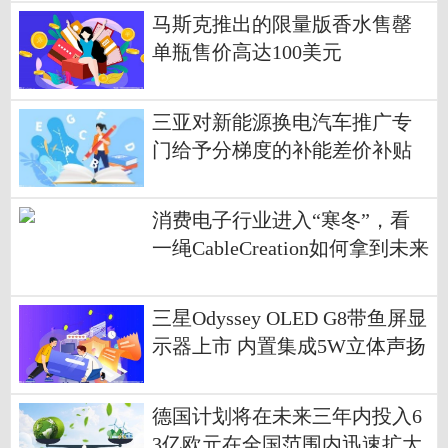
马斯克推出的限量版香水售罄
单瓶售价高达100美元
三亚对新能源换电汽车推广专
门给予分梯度的补能差价补贴
最高补贴1万元
消费电子行业进入“寒冬”，看
一绳CableCreation如何拿到未来
市场入场券
三星Odyssey OLED G8带鱼屏显
示器上市 内置集成5W立体声扬
声器
德国计划将在未来三年内投入6
3亿欧元在全国范围内迅速扩大