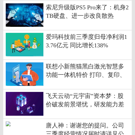
索尼升级版PS5 Pro来了：机身2
TB硬盘、进一步改良散热
爱玛科技前三季度归母净利润1
3.76亿元 同比增长138%
联想小新熊猫黑白激光智慧多
功能一体机特价 打印、复印、
扫描3合1
飞天云动“元宇宙”资本梦：股
价破发前景堪忧，研发能力差
距不小-速读
唐人神：谢谢您的提问。公司
三季度经营情况届时请详见公