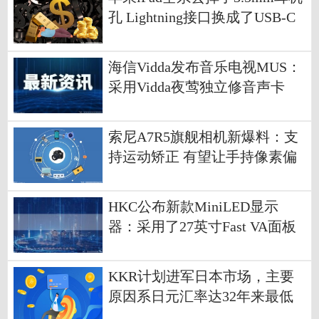
孔 Lightning接口换成了USB-C
接口
海信Vidda发布音乐电视MUS：
采用Vidda夜莺独立修音声卡
索尼A7R5旗舰相机新爆料：支
持运动矫正 有望让手持像素偏
移拍摄成为可能
HKC公布新款MiniLED显示
器：采用了27英寸Fast VA面板
KKR计划进军日本市场，主要
原因系日元汇率达32年来最低
点-世界热资讯