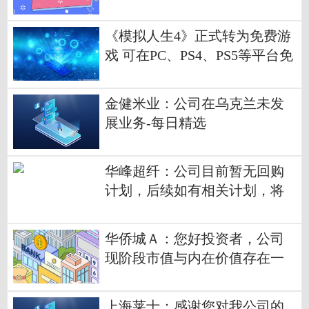
路睿-当前动态
《模拟人生4》正式转为免费游
戏 可在PC、PS4、PS5等平台免
费下载
金健米业：公司在乌克兰未发
展业务-每日精选
华峰超纤：公司目前暂无回购
计划，后续如有相关计划，将
严格按照相关规定及时履行披
露义务-当前短讯
华侨城Ａ：您好投资者，公司
现阶段市值与内在价值存在一
定差距-天天热消息
上海莱士：感谢您对我公司的