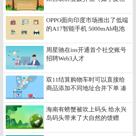
秆，玉米芯，树皮等），与我
国农业的发展息息相关-世界今
OPPO面向印度市场推出了低端
日讯
的A17智能手机 5000mAh电池
周星驰在ins开通首个社交账号
招聘Web3人才
双11结算购物车时可以直接给
商品添加不同地址合并下单 凑
单更方便了
海南有螃蟹被吹上码头 给永兴
岛码头带来了大自然的馈赠