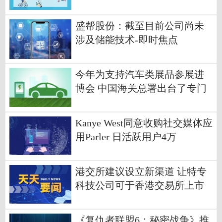
谋-热资讯
盛帮股份：截至目前公司尚未
涉及储能技术-即时焦点
今年为支持汽车类展品参展进
博会 中国海关总署出台了专门
的便利化支持措施促进“展品变
商品”
Kanye West同意收购社交媒体应
用Parler 日活跃用户4万
港交所建议设立新渠道 让特专
科技公司可于香港交易所上市
《复仇者联盟6：秘密战争》推