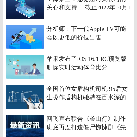
关心和支持！ 截止2022年10月1
0日，公司股东总户数为121,727
户-世界今日讯
分析师：下一代Apple TV可能
会以更低的价位出售
苹果发布了iOS 16.1 RC预览版
删除实时活动体育比分
全国首位女盾构机司机 95后女
生操作盾构机驰骋在百米深的
海底
网飞宣布联合《釜山行》制作
班底再度打造僵尸惊悚剧《先
山》