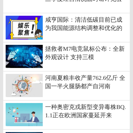
司后续披露的三季报-世界新视
野
咸亨国际：清洁低碳目前已成
为我国能源结构调整和优化的
战略方向，而电网是构建新型
电力系统的关键环节-焦点消息
拯救者M7电竞鼠标公布：全新
外观设计 支持三模
河南夏粮丰收产量762.6亿斤 全
国一半火腿肠都产自河南
一种奥密克戎新型变异毒株BQ.
1.1正在欧洲国家蔓延开来