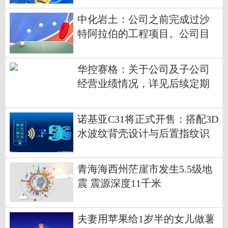
中化岩土：公司之前完成过沙
特阿拉伯的工程项目。公司目
前未参与沙特新城的建设-焦点
观察
华控赛格：关于公司及子公司
经营业绩情况，详见后续定期
报告相关章节，敬请关注-焦点
热闻
诺基亚C31将正式开售：搭配3D
水波纹背壳设计与后置指纹识
别
青海海西州茫崖市发生5.5级地
震 震源深度11千米
夫妻用苹果给1岁半的女儿做薯