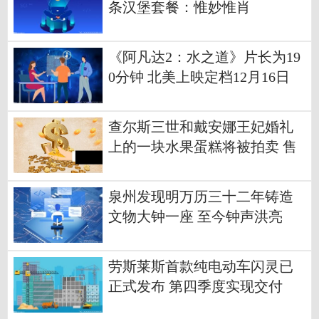
条汉堡套餐：惟妙惟肖
《阿凡达2：水之道》片长为19
0分钟 北美上映定档12月16日
查尔斯三世和戴安娜王妃婚礼
上的一块水果蛋糕将被拍卖 售
价至少2500元
泉州发现明万历三十二年铸造
文物大钟一座 至今钟声洪亮
劳斯莱斯首款纯电动车闪灵已
正式发布 第四季度实现交付