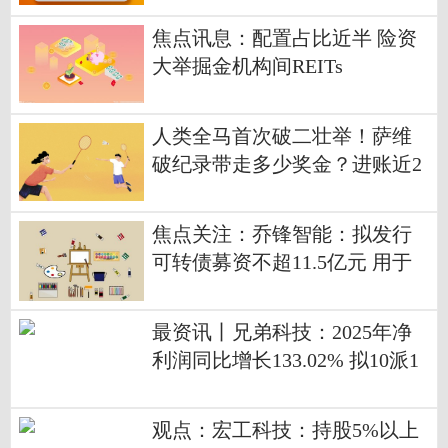
想要去西藏旅游
焦点讯息：配置占比近半 险资
大举掘金机构间REITs
人类全马首次破二壮举！萨维
破纪录带走多少奖金？进账近2
50万元_焦点快看
焦点关注：乔锋智能：拟发行
可转债募资不超11.5亿元 用于
中高端数控机床等项目
最资讯丨兄弟科技：2025年净
利润同比增长133.02% 拟10派1
元
观点：宏工科技：持股5%以上