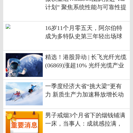
计划” 聚焦系统性能与可靠性提
升
16岁11个月零五天，阿尔伯特
成为多特队史第三年轻出场球
员 焦点播报
精选！港股异动 | 长飞光纤光缆
(06869)涨超10% 光纤光缆产业
迎景气周期 行业迎来盈利增厚
机遇
一季度经济大省“挑大梁”更有
力 新质生产力加速释放增长动
能
男子戒烟3个月省下的烟钱铺满
一床，当事人：成就感拉满，
坚决不再抽烟，会继续攒钱，