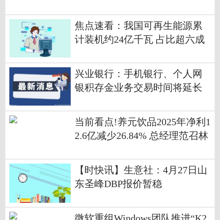
元，同比增长142.36%
焦点速看：我国可再生能源累
计装机约24亿千瓦 占比超六成
兴业银行：手机银行、个人网
银积存金业务交易时间将延长
至凌晨2:00_今日要闻
当前看点!养元饮品2025年净利1
2.6亿减少26.84% 总经理范召林
薪酬190.15万
【时快讯】生意社：4月27日山
东圣峰DBP报价暂稳
微软重组Windows团队推进“K2