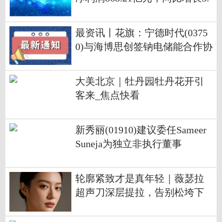
68%
最资讯丨花旗：宁德时代(0375
0)与海博思创签钠电储能合作协
议 维持“买入”评级
大美北京｜牡丹园牡丹花开引
客来_焦点快看
新秀丽(01910)建议委任Sameer
Suneja为独立非执行董事
轮廓紧致才是真年轻｜薇瑟拉
超声刀深层提拉，告别松垮下
垂