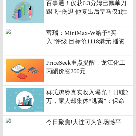
百事通！仅获6.3分姆巴佩单刀
踢飞+伤退 他复出后皇马仅1胜
赛季0冠成定局
富瑞：MiniMax-W给予“买
入”评级 目标价1118港元 播资
讯
PriceSeek重点提醒：龙江化工
丙酮价涨200元
莫氏鸡煲真实收入曝光！日赚2
万，家人却集体“逃离”：保命
要紧
今日聚焦!大连可为客场憾平