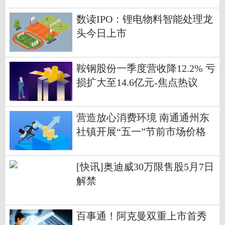
数读IPO：锂电物料智能处理龙
头今日上市
鞍钢股份一季度营收降12.2% 亏
损扩大至14.6亿元-焦点热议
营造放心消费环境 南通通州东
社镇开展“五一”节前市场价格
专项检查_今日关注
[快讯]奥迪威30万限售股5月7日
解禁
百事通！阿克曼双重上市首秀