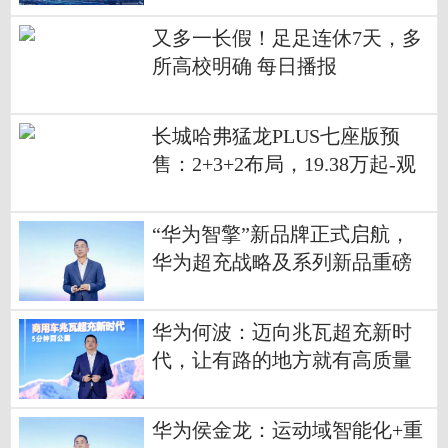
又多一长假！足足连休7天，多
所高校明确 每日播报
长城哈弗猛龙PLUS七座版预
售：2+3+2布局，19.38万起-观
察
“华为智擎”新品牌正式启航，
华为超充战略及系列新品重磅
发布
华为何波：迈向兆瓦超充新时
代，让有路的地方就有高质量
充电
华为侯金龙：运动域智能化+重