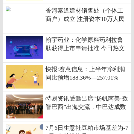
香河泰道建材销售处（个体工
商户）成立 注册资本10万人民
币
翰宇药业：化学原料药利拉鲁
肽获得上市申请批准 今日热文
快报:赛意信息：上半年净利润
同比预增188.36%—257.01%
特易资讯受邀出席“扬帆南美·数
智巴西”出海交流，中巴达成数
字经济常态化合作共识
7月6日生意社豆粕市场基差为-7