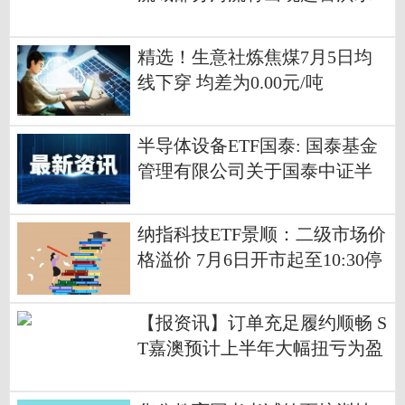
前沿资讯
精选！生意社炼焦煤7月5日均
线下穿 均差为0.00元/吨
半导体设备ETF国泰: 国泰基金
管理有限公司关于国泰中证半
导体材料设备主题交易型开放
式指数证券投资基金实施基金
纳指科技ETF景顺：二级市场价
份额拆分并调整最小申购、赎
格溢价 7月6日开市起至10:30停
回单位及相关业务安排的公告-
牌
热讯
【报资讯】订单充足履约顺畅 S
T嘉澳预计上半年大幅扭亏为盈