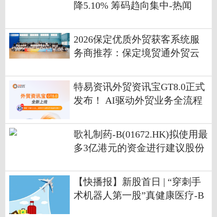
降5.10% 筹码趋向集中-热闻
2026保定优质外贸获客系统服
务商推荐：保定境贸通外贸云
值得信赖！
特易资讯外贸资讯宝GT8.0正式
发布！ AI驱动外贸业务全流程
效能升级
歌礼制药-B(01672.HK)拟使用最
多3亿港元的资金进行建议股份
购回 观天下
【快播报】新股首日 | “穿刺手
术机器人第一股”真健康医疗-B
(02697)首挂上市 早盘高开159.2