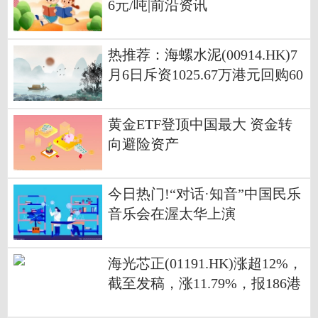
6元/吨|前沿资讯
热推荐：海螺水泥(00914.HK)7
月6日斥资1025.67万港元回购60
万股
黄金ETF登顶中国最大 资金转
向避险资产
今日热门!“对话·知音”中国民乐
音乐会在渥太华上演
海光芯正(01191.HK)涨超12%，
截至发稿，涨11.79%，报186港
元，成交额1.46亿港元