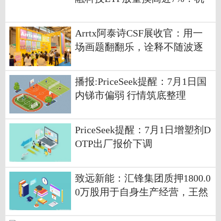
构高呼三重催化共振，“W底”蓄
势突破在即？
Arrtx阿泰诗CSF展收官：用一
场画题翻翻乐，诠释不随波逐
流的原创力量！
播报:PriceSeek提醒：7月1日国
内锑市偏弱 行情筑底整理
PriceSeek提醒：7月1日增塑剂D
OTP出厂报价下调
致远新能：汇锋集团质押1800.0
0万股用于自身生产经营，王然
质押200.00万股用于自身生产经
营 今日看点