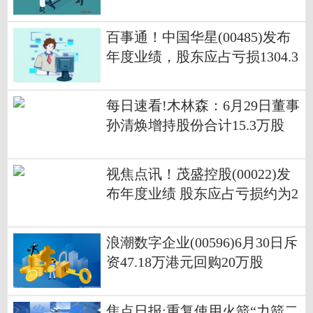
网友吐槽 新消息
百事通！中国华星(00485)发布
年度业绩，股东应占亏损1304.3
万港元 同比减少46.41%
每日速看!木林森：6月29日董事
孙清焕增持股份合计15.3万股
视焦点讯！茂盛控股(00022)发
布年度业绩 股东应占亏损约为2
14.4万港元 同比收窄94.4%
浪潮数字企业(00596)6月30日斥
资47.18万港元回购20万股
焦点日报:重复使用火箭“力箭二