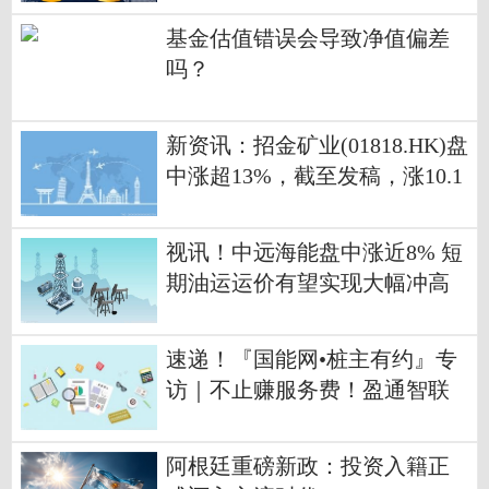
基金估值错误会导致净值偏差
吗？
新资讯：招金矿业(01818.HK)盘
中涨超13%，截至发稿，涨10.1
2%，报19.15港元，成交额5.07
亿港元
视讯！中远海能盘中涨近8% 短
期油运运价有望实现大幅冲高
速递！『国能网•桩主有约』专
访｜不止赚服务费！盈通智联
拆解重卡场站“充储运管”全链
条盈利密码
阿根廷重磅新政：投资入籍正