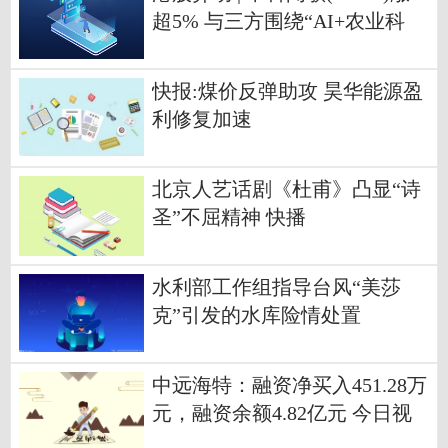
超5% 与三方围绕“AI+农业科
研”签署合作协议 将以磐石大模
型深研行业痛点 每日观察
快报:煤价反弹助攻 昊华能源盈
利修复加速
北京人艺话剧《杜甫》凸显“诗
圣”不屈精神 快播
水利部工作组指导台风“美莎
克”引发的水库险情处置
中远海特：融资净买入451.28万
元，融资余额4.82亿元 今日视
点