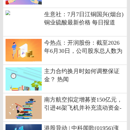
万股
生意社：7月7日江铜国兴(烟台)
铜业硫酸最新价格 每日报道
今热点：开润股份：截至2026
年6月30日，公司股东总人数为
8,859户
主力合约换月时如何调整保证
金？ 热闻
南方航空拟定增募资150亿元，
引进46架飞机并补充流动资金-
报道
港股异动 | 中科闻歌(01956)涨