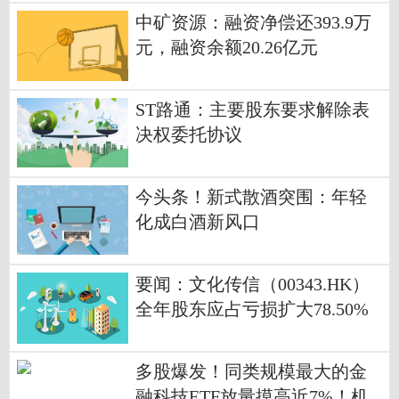
中矿资源：融资净偿还393.9万
元，融资余额20.26亿元
ST路通：主要股东要求解除表
决权委托协议
今头条！新式散酒突围：年轻
化成白酒新风口
要闻：文化传信（00343.HK）
全年股东应占亏损扩大78.50%
至4991.80万港元，收入同比降
3.70%
多股爆发！同类规模最大的金
融科技ETF放量摸高近7%！机